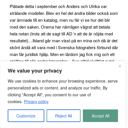
Plåtade detta i september och Anders och Ulrika var
strålande modeller. Blev en hel del andra bilder också som
var ämnade till en katalog, men nu får vi se hur det blir
med den saken. Orama har nämligen vägrat att betala
hela notan (trots att de sagt till AD´n att de är nöjda med
resultatet)…Ibland går man visst på en mina och då är det
skönt ändå att vara med i Svenska fotografers förbund där
man får juridisk hjälp. Men en lärdom jag fick mig och ett
stalltips till alla andra fotografer: – fixa alltid skriftligt avtal
på allt ni gör!!! …så blir det lite enklare om ni behöver gå till
We value your privacy
tingsrätten…Har iofs aldrig varit i närheten av något
We use cookies to enhance your browsing experience, serve
liknande problem under alla mina år, men men…
personalized ads or content, and analyze our traffic. By
clicking "Accept All", you consent to our use of
cookies.
Privacy policy
Customize
Reject All
Accept All
© Copyright - Kentaroo Tryman