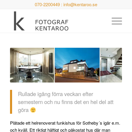
070-2200449 : info@kentaroo.se
Rullade igång förra veckan efter
semestern och nu finns det en hel del att
göra
Plåtade ett helrenoverat funkishus för Sotheby´s igår e.m.
och kväll. Ett riktigt häftigt och påkostat hus där man