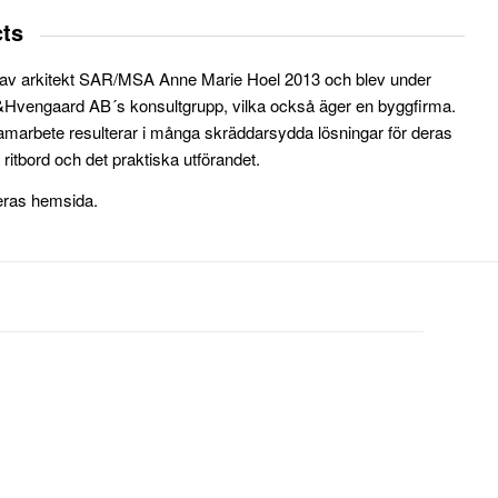
cts
 av arkitekt SAR/MSA Anne Marie Hoel 2013 och blev under
rd&Hvengaard AB´s konsultgrupp, vilka också äger en byggfirma.
 samarbete resulterar i många skräddarsydda lösningar för deras
 ritbord och det praktiska utförandet.
deras hemsida.