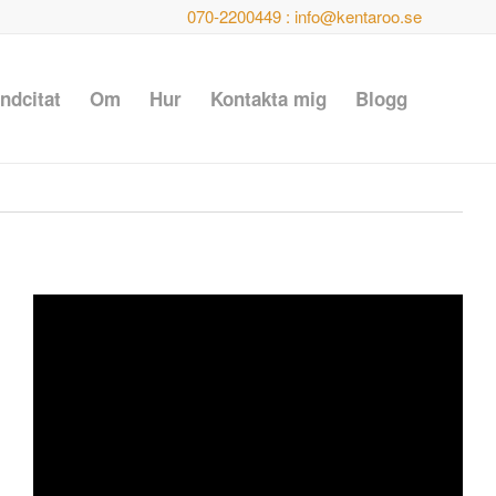
070-2200449 : info@kentaroo.se
ndcitat
Om
Hur
Kontakta mig
Blogg